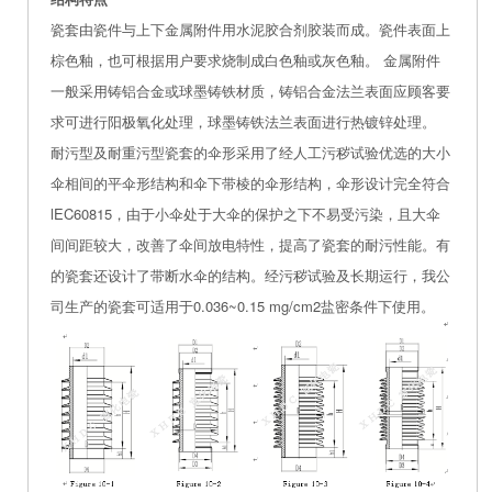
瓷套由瓷件与上下金属附件用水泥胶合剂胶装而成。瓷件表面上
棕色釉，也可根据用户要求烧制成白色釉或灰色釉。 金属附件
一般采用铸铝合金或球墨铸铁材质，铸铝合金法兰表面应顾客要
求可进行阳极氧化处理，球墨铸铁法兰表面进行热镀锌处理。
耐污型及耐重污型瓷套的伞形采用了经人工污秽试验优选的大小
伞相间的平伞形结构和伞下带棱的伞形结构，伞形设计完全符合
lEC60815，由于小伞处于大伞的保护之下不易受污染，且大伞
间间距较大，改善了伞间放电特性，提高了瓷套的耐污性能。有
的瓷套还设计了带断水伞的结构。经污秽试验及长期运行，我公
司生产的瓷套可适用于0.036~0.15 mg/cm2盐密条件下使用。