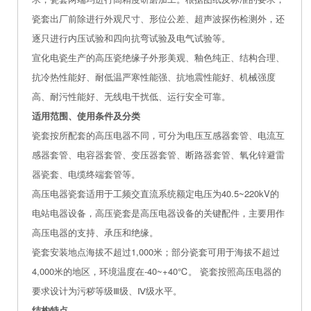
瓷套出厂前除进行外观尺寸、形位公差、超声波探伤检测外，还
逐只进行内压试验和四向抗弯试验及电气试验等。
宣化电瓷生产的高压瓷绝缘子外形美观、釉色纯正、结构合理、
抗冷热性能好、耐低温严寒性能强、抗地震性能好、机械强度
高、耐污性能好、无线电干扰低、运行安全可靠。
适用范围、使用条件及分类
瓷套按所配套的高压电器不同，可分为电压互感器套管、电流互
感器套管、电容器套管、变压器套管、断路器套管、氧化锌避雷
器瓷套、电缆终端套管等。
高压电器瓷套适用于工频交直流系统额定电压为40.5~220kV的
电站电器设备，高压瓷套是高压电器设备的关键配件，主要用作
高压电器的支持、承压和绝缘。
瓷套安装地点海拔不超过1,000米；部分瓷套可用于海拔不超过
4,000米的地区，环境温度在-40~+40℃。 瓷套按照高压电器的
要求设计为污秽等级Ⅲ级、Ⅳ级水平。
结构特点